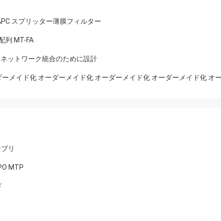
C/APC スプリッター薄膜フィルター
列 MT-FA
号分割とネットワーク統合のために設計
ンブリ
O MTP
ド