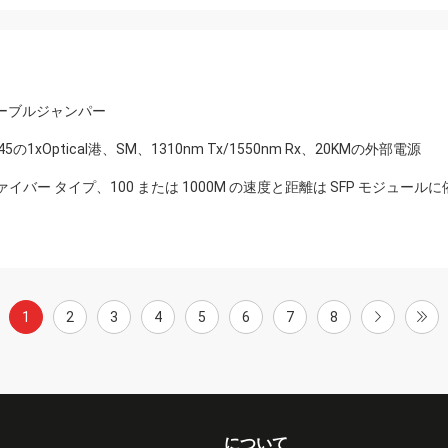
ケーブルジャンパー
1xOptical港、SM、1310nm Tx/1550nm Rx、20KMの外部電源
ファイバー タイプ、100 または 1000M の速度と距離は SFP モジュール
1
2
3
4
5
6
7
8
について