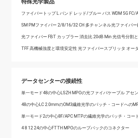
特殊光学製品
ファイバートップ L バンド レッド/ブルー パス WDM 5G F
SM PMファイバー 2/8/16/32 CH 多チャンネル光ファイバー配
光ファイバー FBT カップラー 消去比 20dB Min 光信
データセンターの接続性
単一モード48の中心LSZH MPOの光ファイバケーブル アセ
48の中心LC 2.0mmのOM3繊維光学のパッチ・コードへのMP
単一モード2の中心8F/APC MTPの繊維光学のパッチ・コー
4 8 12 24の中心FTTH MPOのループバックのコネクター