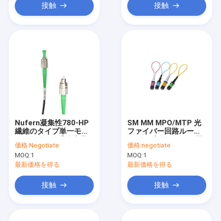
接触
接触
Nufern凝集性780-HP
SM MM MPO/MTP 光
繊維のタイプ単一モー
ファイバー回路ループ
ドFC/APCの繊維光学
バック 光ファイバー回
価格:
Negotiate
価格:
negotiate
パッチ ケーブル
路
MOQ:
1
MOQ:
1
最新価格を得る
最新価格を得る
接触
接触