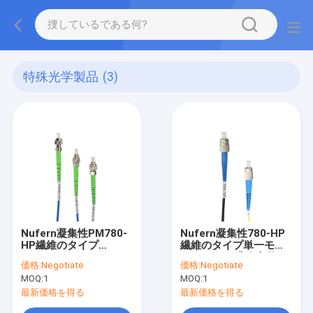
特殊光学製品
(3)
Nufern凝集性PM780-
Nufern凝集性780-HP
HP繊維のタイプ
繊維のタイプ単一モー
Polarization-
ドFC/PCの繊維光学パ
価格:
Negotiate
価格:
Negotiate
Maintaining FC/APC
ッチ ケーブル
MOQ:
1
MOQ:
1
の繊維光学パッチ ケー
ブル
最新価格を得る
最新価格を得る