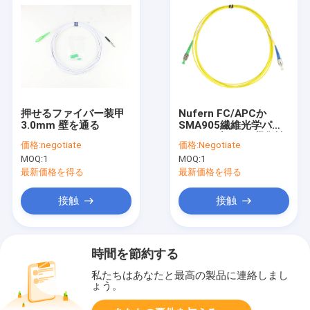
押せるファイバー装甲
Nufern FC/APCか
3.0mm 壁を通る
SMA905繊維光学パッ
チ ケーブルへの凝集性
価格:
negotiate
価格:
Negotiate
780-HP繊維のタイプ単
MOQ:
1
MOQ:
1
一モード雑種FC/PC
最新価格を得る
最新価格を得る
接触
接触
時間を節約する
私たちはあなたと最高の製品に連絡しまし
ょう。