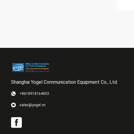
Shanghai Yogel Communication Equipment Co., Ltd.
+8618918164653
sales@yogel.cn