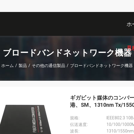
ホ
見
ブロードバンドネットワーク機器
ホーム
/
製品
/
その他の通信製品
/
ブロードバンドネットワーク機器
ギガビット媒体のコンバーター、1
港、SM、1310nm Tx/15
規格:
伝送速度:
10/100/100
波長:
1310/1550nm