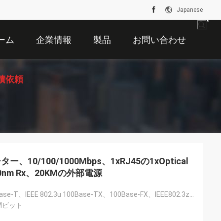
Japanese
ーム
企業情報
製品
お問い合わせ
積依頼
0/100/1000Mbps、1xRJ45の1xOptical
50nm Rx、20KMの外部電源
IEEE802.3 10Base-T、IEEE 802.3u 100Base-TX、100Base-FX、IEEE802.3z 1000Base-T
0Mビット