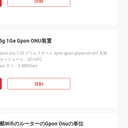
接触
.25g 1Ge Gpon ONU装置
良い価格 1Ge Gpon onu 1.25 グラム 1 ポート epon gpon gepon olt ont 互換ファイバーホーム ZTE Huawei
ンターフェース：SC/UPC
ps 下り：2.488Gbps
接触
4左舷WifiのルーターのGpon Onuの単位