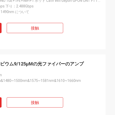
高品質 GPON ONU 1GE+1FE+WIFI+1 ポット Catv Wifi Gepon GPON ONT FTTH Xpon ONU 互換 ZTE HUAWEI
ps 下り：2.488Gbps
Rx 1490nm について
接触
ルビウム9/125μMの光ファイバーのアンプ
m
m&1480~1500nm&1575~1581nm&1610~1660nm
接触