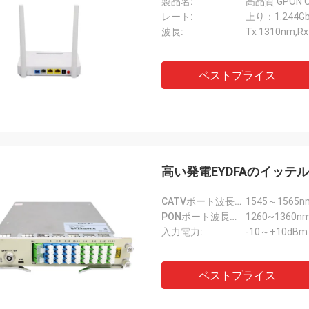
製品名:
レート:
上り：1.244Gb
波長:
Tx 1310nm,
ベストプライス
高い発電EYDFAのイッテ
CATVポート波長範囲(λ1):
1545～1565n
PONポート波長範囲(λ2):
1260~1360n
入力電力:
-10～+10dBm
ベストプライス