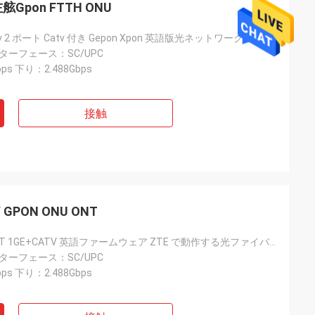
左舷Gpon FTTH ONU
Gpon Onu Catv 2 ポート Catv 付き Gepon Xpon 英語版光ネットワークユニット WIFI ルーター FTTH Ont ファミリー Gpon Onu Cat
ンターフェース：SC/UPC
ps 下り：2.488Gbps
接触
 フランス
ルと仕事をするの
。 彼らは親切で対
 GPON ONU ONT
GPON ONU ONT 1GE+CATV 英語ファームウェア ZTE で動作する光ファイバー ONU ONT ポン モデム
ンターフェース：SC/UPC
ps 下り：2.488Gbps