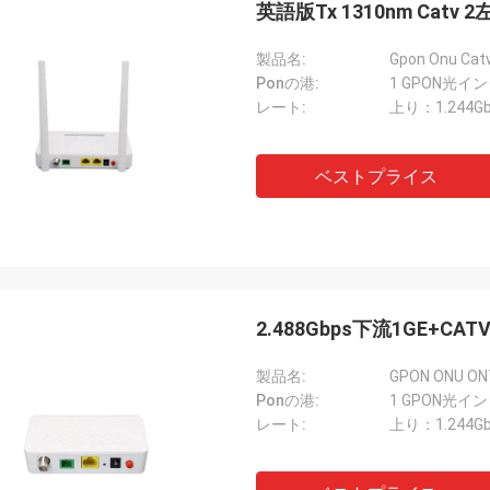
英語版Tx 1310nm Catv 2
製品名:
Ponの港:
1 GPON光イ
レート:
上り：1.244Gb
ベストプライス
ロード・アラン,
ルゲイ・シャポトキン、ロシア連邦
本物のプロフェッショナ
順調です
はとても素晴らしいです
2.488Gbps下流1GE+CATV
応が早いです。
製品名:
Ponの港:
1 GPON光イ
レート:
上り：1.244Gb