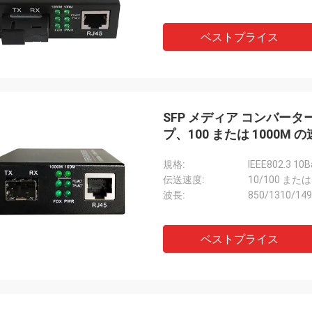
ベストプライス
SFP メディア コンバーター
プ、100 または 1000M
規格:
伝送速度:
10/100 または
波長:
850/1310/14
ベストプライス