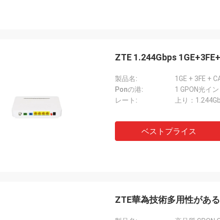
ZTE 1.244Gbps 1GE+3F
製品名:
Ponの港:
1 GPON光イ
レート:
上り：1.244Gb
ベストプライス
ZTE華為技術多用性があるGPO