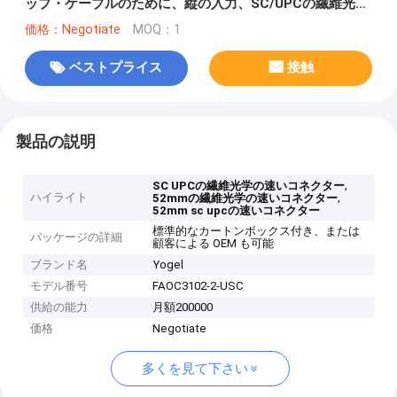
ップ・ケーブルのために、縦の入力、SC/UPCの繊維光学
の速いコネクター
価格：Negotiate
MOQ：1
ベストプライス
接触
製品の説明
,
SC UPCの繊維光学の速いコネクター
ハイライト
,
52mmの繊維光学の速いコネクター
52mm sc upcの速いコネクター
標準的なカートンボックス付き、または
パッケージの詳細
顧客による OEM も可能
ブランド名
Yogel
モデル番号
FAOC3102-2-USC
供給の能力
月額200000
価格
Negotiate
多くを見て下さい