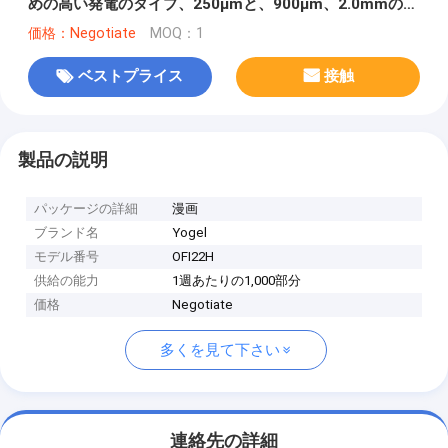
めの高い発電のタイプ、250μmと、900μm、2.0mmの
3.0mmのアダプターの頭部
価格：Negotiate
MOQ：1
ベストプライス
接触
製品の説明
パッケージの詳細
漫画
ブランド名
Yogel
モデル番号
OFI22H
供給の能力
1週あたりの1,000部分
価格
Negotiate
多くを見て下さい
連絡先の詳細