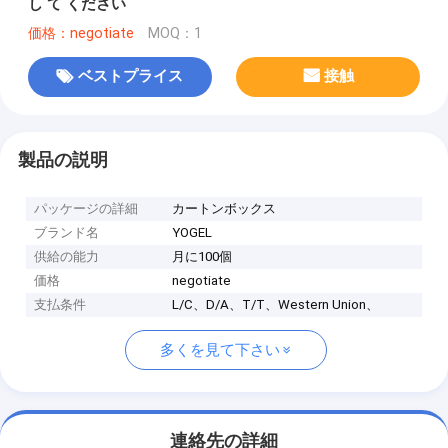
し て ください
価格：negotiate
MOQ：1
ベストプライス
接触
製品の説明
パッケージの詳細
カートンボックス
ブランド名
YOGEL
供給の能力
月に100個
価格
negotiate
支払条件
L/C、D/A、T/T、Western Union、
多くを見て下さい
連絡先の詳細